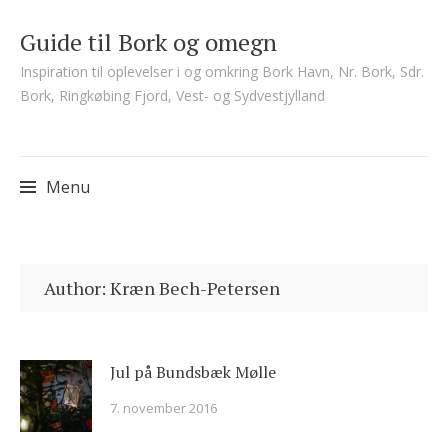
Guide til Bork og omegn
Inspiration til oplevelser i og omkring Bork Havn, Nr. Bork, Sdr.
Bork, Ringkøbing Fjord, Vest- og Sydvestjylland
Menu
Skip
to
Author:
Kræn Bech-Petersen
content
Jul på Bundsbæk Mølle
7. november 2016